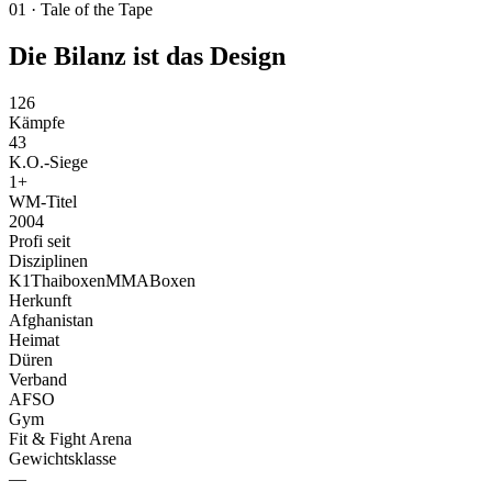
01
·
Tale of the Tape
Die Bilanz
ist das Design
126
Kämpfe
43
K.O.-Siege
1
+
WM-Titel
2004
Profi seit
Disziplinen
K1
Thaiboxen
MMA
Boxen
Herkunft
Afghanistan
Heimat
Düren
Verband
AFSO
Gym
Fit & Fight Arena
Gewichtsklasse
—