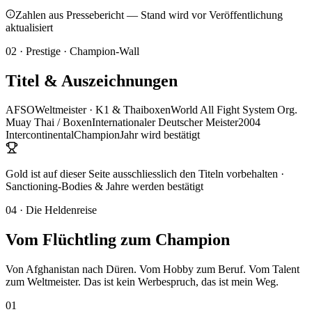
Zahlen aus Pressebericht — Stand wird vor Veröffentlichung
aktualisiert
02
·
Prestige · Champion-Wall
Titel &
Auszeichnungen
AFSO
Weltmeister · K1 & Thaiboxen
World All Fight System Org.
Muay Thai / Boxen
Internationaler Deutscher Meister
2004
Intercontinental
Champion
Jahr wird bestätigt
Gold ist auf dieser Seite ausschliesslich den Titeln vorbehalten ·
Sanctioning-Bodies & Jahre werden bestätigt
04
·
Die Heldenreise
Vom Flüchtling
zum
Champion
Von Afghanistan nach Düren. Vom Hobby zum Beruf. Vom Talent
zum Weltmeister. Das ist kein Werbespruch, das ist mein Weg.
01