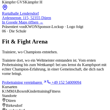
Kämpfer G
VS
Kämpfer H
Rurtalhalle Lendersdorf
Ardennenstr. 115, 52355 Düren
In Google Maps öffnen →
Präsentiert von
KWON
Sponsor-Lockup · Logo folgt
06 · Die Schule
Fit & Fight Arena
Trainiere, wo Champions entstehen.
Trainiere dort, wo ein Weltmeister entstanden ist. Vom ersten
Probetraining bis zum Wettkampf: bei uns lernst du Kampfsport mit
echter Champion-Erfahrung, in einer Gemeinschaft, die dich nach
vorne bringt.
Probetraining vereinbaren
+49 152 54009094
Kursarten
K1
MMA
Boxen
Kindertraining
Fitness
Standorte
Düren
Birkesdorf