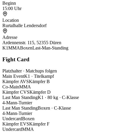
Beginn
15:00 Uhr
Location
Rurtalhalle Lendersdorf
Adresse
Ardennenstr. 115, 52355 Düren
K1
MMA
Boxen
Last-Man-Standing
Fight Card
Platzhalter · Matchups folgen
Main Event
K1
· Titelkampf
Kämpfer A
VS
Kämpfer B
Co-Main
MMA
Kämpfer C
VS
Kämpfer D
Last Man Standing
K1 · 80 kg
· C-Klasse
4-Mann-Turnier
Last Man Standing
Boxen
· C-Klasse
4-Mann-Turnier
Undercard
Boxen
Kämpfer E
VS
Kämpfer F
Undercard
MMA