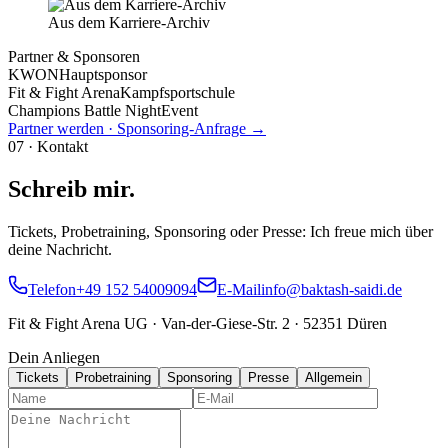
Aus dem Karriere-Archiv
Partner & Sponsoren
KWON
Hauptsponsor
Fit & Fight Arena
Kampfsportschule
Champions Battle Night
Event
Partner werden · Sponsoring-Anfrage →
07
·
Kontakt
Schreib mir.
Tickets, Probetraining, Sponsoring oder Presse: Ich freue mich über
deine Nachricht.
Telefon
+49 152 54009094
E-Mail
info@baktash-saidi.de
Fit & Fight Arena UG
·
Van-der-Giese-Str. 2
·
52351 Düren
Dein Anliegen
Tickets
Probetraining
Sponsoring
Presse
Allgemein