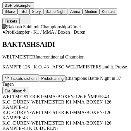
BS
Profikämpfer
Bilanz
Titel
Story
Battle Night
Arena
Medien
Kontakt
Tickets
●
Profikämpfer ·
K1 / MMA / Boxen
·
Düren
B
A
K
T
A
S
H
S
A
I
D
I
WELTMEISTER
Intercontinental Champion
KÄMPFE
126
· K.O.
43
· AFSO WELTMEISTER
Stand lt. Presse
Champions Battle Night
in
37
Tickets sichern
Probetraining
Tagen
Die Bilanz
WELTMEISTER
·
K1
·
MMA
·
BOXEN
·
126 KÄMPFE
·
43
K.O.
·
DÜREN
·
WELTMEISTER
·
K1
·
MMA
·
BOXEN
·
126
KÄMPFE
·
43
K.O.
·
DÜREN
·
WELTMEISTER
·
K1
·
MMA
·
BOXEN
·
126
KÄMPFE
·
43
K.O.
·
DÜREN
·
WELTMEISTER
·
K1
·
MMA
·
BOXEN
·
126
KÄMPFE
·
43 K.O.
·
DÜREN
·